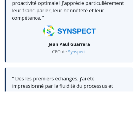
proactivité optimale ! J’apprécie particulièrement
leur franc-parler, leur honnêteté et leur
compétence. "
Jean Paul Guarrera
CEO de
Synspect
" Dès les premiers échanges, j’ai été
impressionné par la fluidité du processus et
l’engagement de l’équipe. On arrive avec une
problématique, et immédiatement, les idées
émergent : “Nous pouvons essayer ceci, tester
cela.” Cela offre à la fois un réel
accompagnement et un cadre stimulant pour
réfléchir ensemble aux meilleures solutions. "