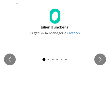
"
Julien Bunckens
Digital & IA Manager à
Ovation
Précédent
Suiva