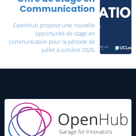
Communication
OpenHub propose une nouvelle
opportunité de stage en
communication pour la période de
juillet à octobre 2026.